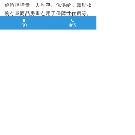
施策控增量、去库存、优供给，鼓励收
购存量商品房重点用于保障性住房等。
뀩
끅
深化住房公积金制度改革，有序推
QQ
电话
动“好房子”建设。加快构建房地产发展
新模式。积极有序化解地方政府债务风
险，督促各地主动化债，不得违规新增
隐性债务。优化债务重组和置换办法，
多措并举化解地方政府融资平台经营性
债务风险。
会议指出，要自觉把思想和行动统一到
党中央对形势的科学判断上来，把握我
国发展大势，坚定对未来发展的信心。
要全面贯彻明年经济工作的总体要求和
政策取向，坚持积极务实的目标导向，
着力解决存在的困难问题，在质的有效
提升上取得更大突破，增强居民和企业